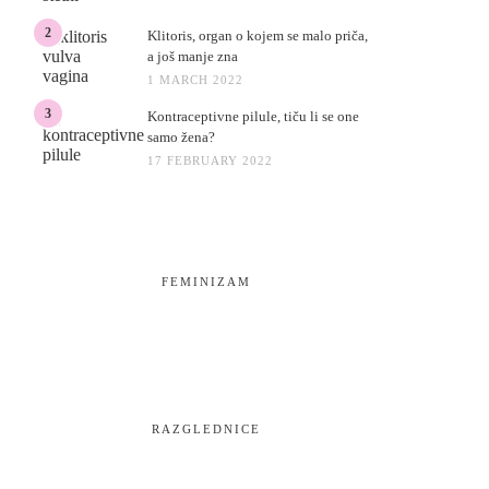
2
Klitoris, organ o kojem se malo priča,
a još manje zna
1 MARCH 2022
3
Kontraceptivne pilule, tiču li se one
samo žena?
17 FEBRUARY 2022
FEMINIZAM
RAZGLEDNICE