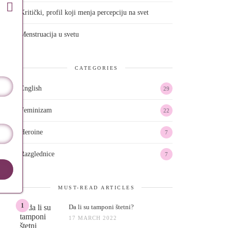
Kritički, profil koji menja percepciju na svet
Menstruacija u svetu
CATEGORIES
English
29
Feminizam
22
Heroine
7
Razglednice
7
MUST-READ ARTICLES
1
Da li su tamponi štetni?
17 MARCH 2022