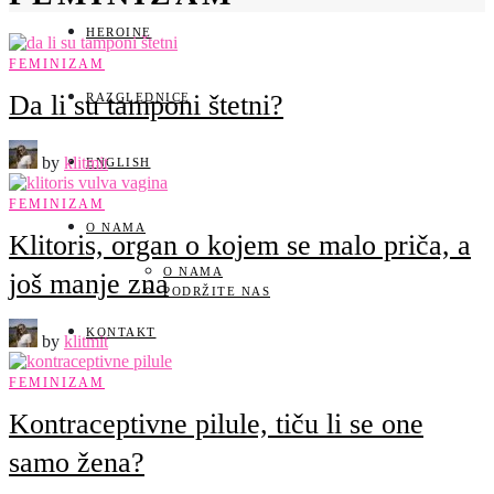
HEROINE
FEMINIZAM
Da li su tamponi štetni?
RAZGLEDNICE
by
klitmit
ENGLISH
FEMINIZAM
O NAMA
Klitoris, organ o kojem se malo priča, a
O NAMA
još manje zna
PODRŽITE NAS
KONTAKT
by
klitmit
FEMINIZAM
Kontraceptivne pilule, tiču li se one
samo žena?