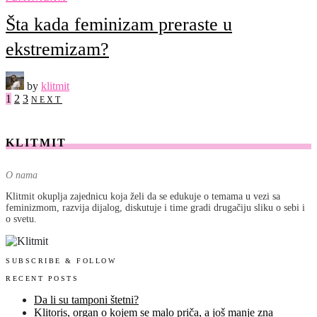
Šta kada feminizam preraste u
ekstremizam?
by
klitmit
1
2
3
NEXT
KLITMIT
O nama
Klitmit okuplja zajednicu koja želi da se edukuje o temama u vezi sa
feminizmom, razvija dijalog, diskutuje i time gradi drugačiju sliku o sebi i
o svetu.
SUBSCRIBE & FOLLOW
RECENT POSTS
Da li su tamponi štetni?
Klitoris, organ o kojem se malo priča, a još manje zna