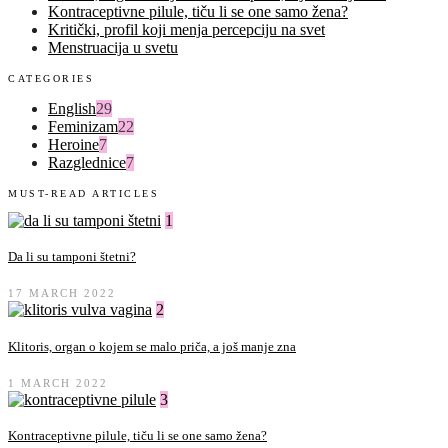
Kontraceptivne pilule, tiču li se one samo žena?
Kritički, profil koji menja percepciju na svet
Menstruacija u svetu
CATEGORIES
English
29
Feminizam
22
Heroine
7
Razglednice
7
MUST-READ ARTICLES
1
Da li su tamponi štetni?
17 MARCH 2022
2
Klitoris, organ o kojem se malo priča, a još manje zna
1 MARCH 2022
3
Kontraceptivne pilule, tiču li se one samo žena?