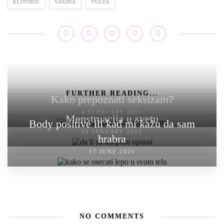
KLITORIS
VAGINA
VULVA
FURTHER READING...
Kako prepoznati seksizam?
4 FEBRUARY 2021
Menstruacija u svetu
Body positive ili kad mi kažu da sam
20 JANUARY 2022
hrabra
17 JUNE 2021
NO COMMENTS