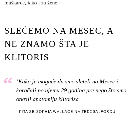
muškarce, tako i za žene.
SLEĆEMO NA MESEC, A
NE ZNAMO ŠTA JE
KLITORIS
’Kako je moguće da smo sleteli na Mesec i
koračali po njemu 29 godina pre nego što smo
otkrili anatomiju klitorisa
PITA SE SOPHIA WALLACE NA TEDXSALFORDU