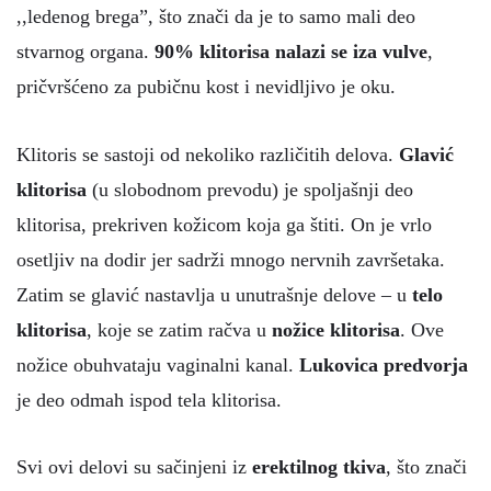
,,ledenog brega”, što znači da je to samo mali deo
stvarnog organa.
90% klitorisa nalazi se iza vulve
,
pričvršćeno za pubičnu kost i nevidljivo je oku.
Klitoris se sastoji od nekoliko različitih delova.
Glavić
klitorisa
(u slobodnom prevodu) je spoljašnji deo
klitorisa, prekriven kožicom koja ga štiti. On je vrlo
osetljiv na dodir jer sadrži mnogo nervnih završetaka.
Zatim se glavić nastavlja u unutrašnje delove – u
telo
klitorisa
, koje se zatim račva u
nožice klitorisa
. Ove
nožice obuhvataju vaginalni kanal.
Lukovica predvorja
je deo odmah ispod tela klitorisa.
Svi ovi delovi su sačinjeni iz
erektilnog tkiva
, što znači