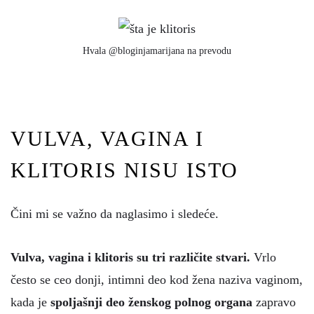
Hvala @bloginjamarijana na prevodu
VULVA, VAGINA I
KLITORIS NISU ISTO
Čini mi se važno da naglasimo i sledeće.
Vulva, vagina i klitoris su tri različite stvari.
Vrlo
često se ceo donji, intimni deo kod žena naziva vaginom,
kada je
spoljašnji deo ženskog polnog organa
zapravo