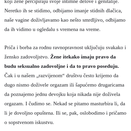
koji žene percipiraju svoje intimne delove i genitalije.
Neretko ih se stidimo, odbijamo imanje stidnih dlačica,
naše vagine doživljavamo kao nešto smrdljivo, odbijamo
da ih vidimo u ogledalu s vremena na vreme.
Priča i borba za rodnu ravnopravnost uključuju svakako i
žensko zadovoljstvo.
Žene itekako imaju pravo da
budu seksualno zadovoljne i da to pravo poseduju.
Čak i u našem „razvijenom“ društvu često krijemo da
dugo nismo doživele orgazam ili šapućemo drugaricama
da poznajemo jednu devojku koja nikada nije doživela
orgazam. I čudimo se. Nekad se pitamo masturbira li, da
li je dovoljno opuštena. Ili se, pak, oslobodimo i pričamo
o sopstvenom iskustvu.