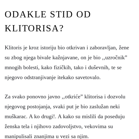
ODAKLE STID OD
KLITORISA?
Klitoris je kroz istoriju bio otkrivan i zaboravljan, žene
su zbog njega bivale kažnjavane, on je bio ,,uzročnik”
mnogih bolesti, kako fizičkih, tako i duševnih, te se
njegovo odstranjivanje itekako savetovalo.
Za svako ponovno javno ,,otkriće” klitorisa i dozvolu
njegovog postojanja, svaki put je bio zaslužan neki
muškarac. A ko drugi!. A kako su mislili da poseduju
ženska tela i njihovo zadovoljstvo, vekovima su
manipulisali znanjima u vezi sa njim.