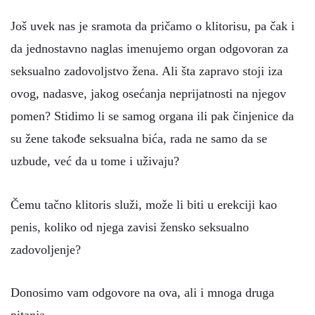
Još uvek nas je sramota da pričamo o klitorisu, pa čak i
da jednostavno naglas imenujemo organ odgovoran za
seksualno zadovoljstvo žena. Ali šta zapravo stoji iza
ovog, nadasve, jakog osećanja neprijatnosti na njegov
pomen? Stidimo li se samog organa ili pak činjenice da
su žene takođe seksualna bića, rada ne samo da se
uzbude, već da u tome i uživaju?
Čemu tačno klitoris služi, može li biti u erekciji kao
penis, koliko od njega zavisi žensko seksualno
zadovoljenje?
Donosimo vam odgovore na ova, ali i mnoga druga