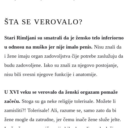
ŠTA SE VEROVALO?
Stari Rimljani su smatrali da je žensko telo inferiorno
u odnosu na muško jer nije imalo penis.
Nisu znali da
i žene imaju organ zadovoljstva čije potrebe zaslužuju da
budu zadovoljene. Iako su znali za njegovo postojanje,
nisu bili svesni njegove funkcije i anatomije.
U XVI veku se verovalo da ženski orgazam pomaže
začeću.
Stoga su ga neke religije tolerisale. Možete li
zamisliti?! Tolerisale! Ali, razume se, samo zato da bi
žene mogle da zatrudne, jer čemu inače žene služe jelte.