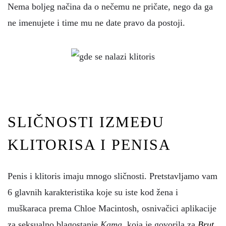
Nema boljeg načina da o nečemu ne pričate, nego da ga
ne imenujete i time mu ne date pravo da postoji.
SLIČNOSTI IZMEĐU
KLITORISA I PENISA
Penis i klitoris imaju mnogo sličnosti. Pretstavljamo vam
6 glavnih karakteristika koje su iste kod žena i
muškaraca prema Chloe Macintosh, osnivačici aplikacije
za seksualno blagostanje
Kama
, koja je govorila za
Brut