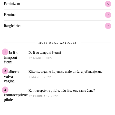
Feminizam
22
Heroine
7
Razglednice
7
MUST-READ ARTICLES
1
Da li su tamponi štetni?
17 MARCH 2022
2
Klitoris, organ o kojem se malo priča, a još manje zna
1 MARCH 2022
3
Kontraceptivne pilule, tiču li se one samo žena?
17 FEBRUARY 2022