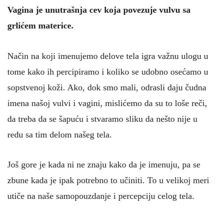
Vagina je unutrašnja cev koja povezuje vulvu sa
grlićem materice.
Način na koji imenujemo delove tela igra važnu ulogu u
tome kako ih percipiramo i koliko se udobno osećamo u
sopstvenoj koži. Ako, dok smo mali, odrasli daju čudna
imena našoj vulvi i vagini, mislićemo da su to loše reči,
da treba da se šapuću i stvaramo sliku da nešto nije u
redu sa tim delom našeg tela.
Još gore je kada ni ne znaju kako da je imenuju, pa se
zbune kada je ipak potrebno to učiniti. To u velikoj meri
utiče na naše samopouzdanje i percepciju celog tela.