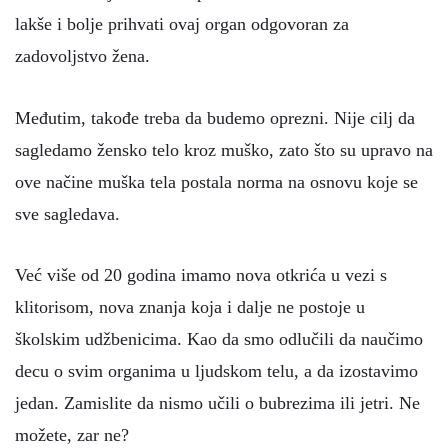
lakše i bolje prihvati ovaj organ odgovoran za
zadovoljstvo žena.
Međutim, takođe treba da budemo oprezni. Nije cilj da
sagledamo žensko telo kroz muško, zato što su upravo na
ove načine muška tela postala norma na osnovu koje se
sve sagledava.
Već više od 20 godina imamo nova otkrića u vezi s
klitorisom, nova znanja koja i dalje ne postoje u
školskim udžbenicima. Kao da smo odlučili da naučimo
decu o svim organima u ljudskom telu, a da izostavimo
jedan. Zamislite da nismo učili o bubrezima ili jetri. Ne
možete, zar ne?