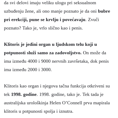
da svi delovi imaju veliku ulogu pri seksualnom
uzbuđenju žene, ali ono manje poznato je da oni
bubre
pri erekciji, pune se krvlju i povećavaju
. Zvuči
poznato? Tako je, vrlo slično kao i penis.
Klitoris je jedini organ u ljudskom telu koji u
potpunosti služi samo za zadovoljstvo.
On može da
ima između 4000 i 9000 nervnih završetaka, dok penis
ima između 2000 i 3000.
Klitoris kao organ i njegova tačna funkcija otkriveni su
tek
1998. godine
. 1998. godine, tako je. Tek tada je
australijska urološkinja Helen O’Connell prva mapirala
klitoris u potpunosti spolja i iznutra.