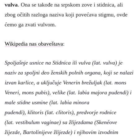
vulva
. Ona se takođe na srpskom zove i stidnica, ali
zbog očitih razloga naziva koji povećava stigmu, ovde
ćemo ga zvati vulvom.
Wikipedia nas obaveštava
:
Spoljašnje usnice na Stidnica ili vulva (lat. vulva) je
naziv za spoljni deo ženskih polnih organa, koji se nalazi
izvan karlice, a uključuje Venerin brežuljak (lat. mons
Veneri, mons pubis), velike (lat. labia majora pudendi) i
male stidne usmine (lat. labia minora
pudendi), klitoris (lat. clitoris), predvorje rodnice
(lat. vestibulum vaginae) sa žlijezdama (Skenéove
žijezde, Bartolinijeve žlijezde) i njihovim izvodnim