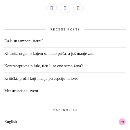
RECENT POSTS
Da li su tamponi štetni?
Klitoris, organ o kojem se malo priča, a još manje zna
Kontraceptivne pilule, tiču li se one samo žena?
Kritički, profil koji menja percepciju na svet
Menstruacija u svetu
CATEGORIES
English
29