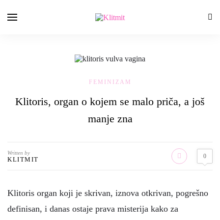
FEMINIZAM
Klitoris, organ o kojem se malo priča, a još
manje zna
Written by
0
KLITMIT
Klitoris organ koji je skrivan, iznova otkrivan, pogrešno
definisan, i danas ostaje prava misterija kako za