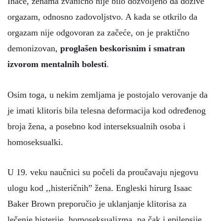
Inače, ženama zvanično nije bilo dozvoljeno da dožive
orgazam, odnosno zadovoljstvo. A kada se otkrilo da
orgazam nije odgovoran za začeće, on je praktično
demonizovan,
proglašen beskorisnim i smatran
izvorom mentalnih bolesti
.
Osim toga, u nekim zemljama je postojalo verovanje da
je imati klitoris bila telesna deformacija kod određenog
broja žena, a posebno kod interseksualnih osoba i
homoseksualki.
U 19. veku naučnici su počeli da proučavaju njegovu
ulogu kod ,,histeričnih” žena. Engleski hirurg Isaac
Baker Brown preporučio je uklanjanje klitorisa za
lečenje histerije, homoseksualizma, pa čak i epilepsije.