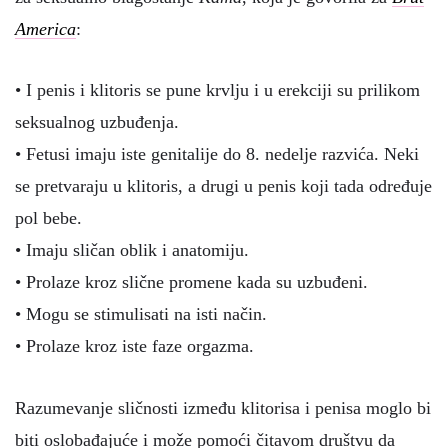
America
:
• I penis i klitoris se pune krvlju i u erekciji su prilikom
seksualnog uzbuđenja.
• Fetusi imaju iste genitalije do 8. nedelje razvića. Neki
se pretvaraju u klitoris, a drugi u penis koji tada određuje
pol bebe.
• Imaju sličan oblik i anatomiju.
• Prolaze kroz slične promene kada su uzbuđeni.
• Mogu se stimulisati na isti način.
• Prolaze kroz iste faze orgazma.
Razumevanje sličnosti između klitorisa i penisa moglo bi
biti oslobađajuće i može pomoći čitavom društvu da