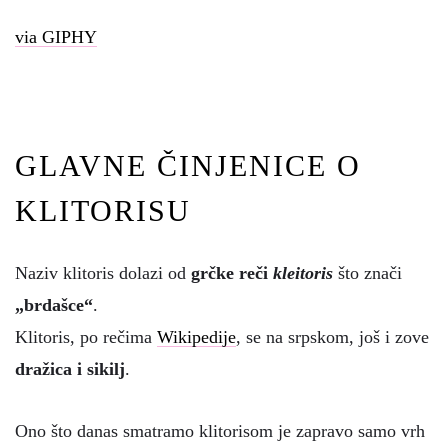
via GIPHY
GLAVNE ČINJENICE O
KLITORISU
Naziv klitoris dolazi od
grčke reči
kleitoris
što znači
„brdašce“
.
Klitoris, po rečima
Wikipedije
, se na srpskom, još i zove
dražica i sikilj
.
Ono što danas smatramo klitorisom je zapravo samo vrh