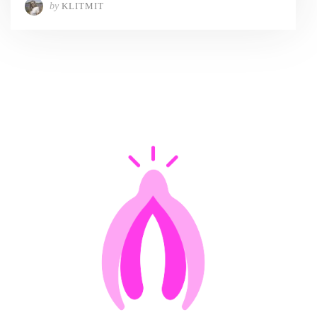
by
KLITMIT