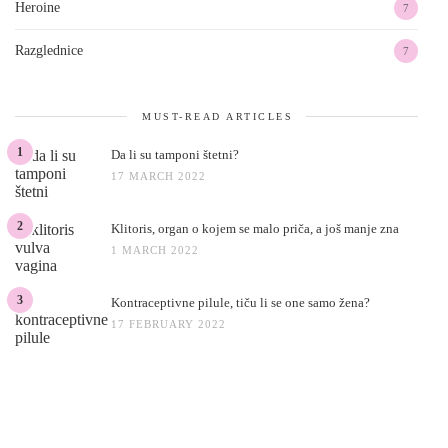
Heroine
7
Razglednice
7
MUST-READ ARTICLES
1
Da li su tamponi štetni?
17 MARCH 2022
2
Klitoris, organ o kojem se malo priča, a još manje zna
1 MARCH 2022
3
Kontraceptivne pilule, tiču li se one samo žena?
17 FEBRUARY 2022