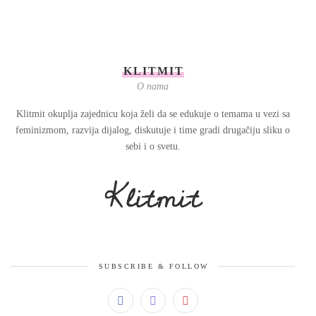
KLITMIT
O nama
Klitmit okuplja zajednicu koja želi da se edukuje o temama u vezi sa
feminizmom, razvija dijalog, diskutuje i time gradi drugačiju sliku o
sebi i o svetu.
SUBSCRIBE & FOLLOW