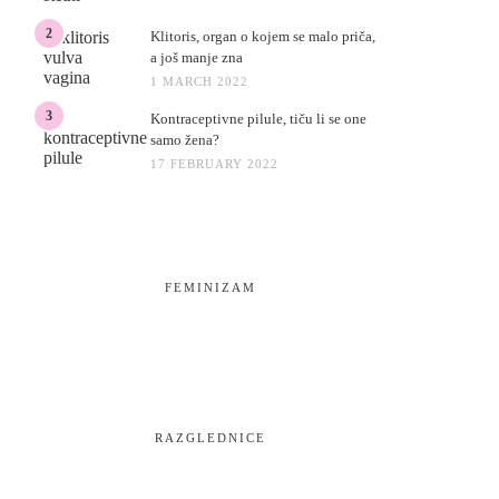
2
Klitoris, organ o kojem se malo priča,
a još manje zna
1 MARCH 2022
3
Kontraceptivne pilule, tiču li se one
samo žena?
17 FEBRUARY 2022
FEMINIZAM
RAZGLEDNICE