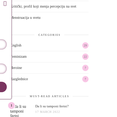
Kritički, profil koji menja percepciju na svet
Menstruacija u svetu
CATEGORIES
English
29
Feminizam
22
Heroine
7
Razglednice
7
MUST-READ ARTICLES
1
Da li su tamponi štetni?
17 MARCH 2022