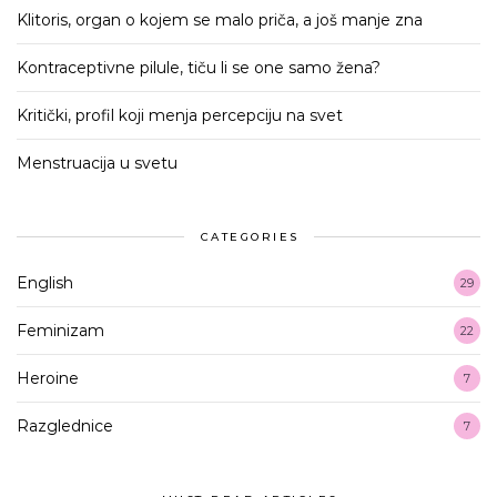
Klitoris, organ o kojem se malo priča, a još manje zna
Kontraceptivne pilule, tiču li se one samo žena?
Kritički, profil koji menja percepciju na svet
Menstruacija u svetu
CATEGORIES
English
29
Feminizam
22
Heroine
7
Razglednice
7