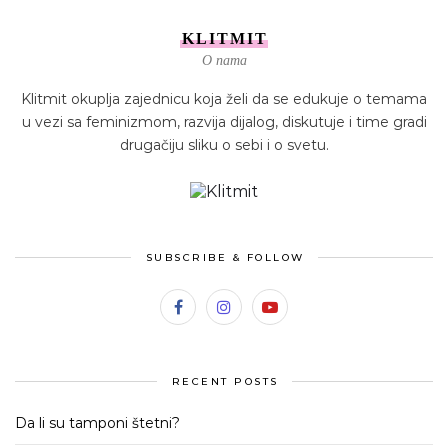
KLITMIT
O nama
Klitmit okuplja zajednicu koja želi da se edukuje o temama
u vezi sa feminizmom, razvija dijalog, diskutuje i time gradi
drugačiju sliku o sebi i o svetu.
SUBSCRIBE & FOLLOW
RECENT POSTS
Da li su tamponi štetni?