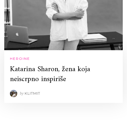
HEROINE
Katarina Sharon, žena koja
neiscrpno inspiriše
KLITMIT
by