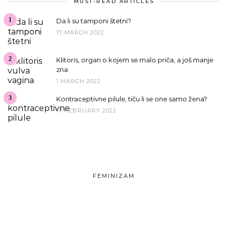
MUST-READ ARTICLES
1
Da li su tamponi štetni?
17 MARCH 2022
2
Klitoris, organ o kojem se malo priča, a još manje
zna
1 MARCH 2022
3
Kontraceptivne pilule, tiču li se one samo žena?
17 FEBRUARY 2022
FEMINIZAM