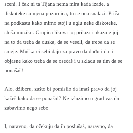
sceni. I čak ni ta Tijana nema mira kada izađe, a
diskoteke su njena pozornica, tu se ona snalazi. Priča
na podkastu kako mirno stoji u uglu neke diskoteke,
sluša muziku. Grupica likova joj prilazi i ukazuje joj
na to da treba da đuska, da se veseli, da treba da se
smeje. Muškarci sebi daju za pravo da dođu i da ti
objasne kako treba da se osećaš i u skladu sa tim da se
ponašaš!
Alo, džiberu, zašto bi pomislio da imaš pravo da joj
kažeš kako da se ponaša!? Ne izlazimo u grad vas da
zabavimo nego sebe!
I, naravno, da očekuju da ih poslušaš, naravno, da