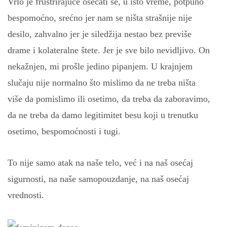
Vrlo je frustrirajuće osećati se, u isto vreme, potpuno
bespomoćno, srećno jer nam se ništa strašnije nije
desilo, zahvalno jer je siledžija nestao bez previše
drame i kolateralne štete. Jer je sve bilo nevidljivo. On
nekažnjen, mi prošle jedino pipanjem. U krajnjem
slučaju nije normalno što mislimo da ne treba ništa
više da pomislimo ili osetimo, da treba da zaboravimo,
da ne treba da damo legitimitet besu koji u trenutku
osetimo, bespomoćnosti i tugi.
To nije samo atak na naše telo, već i na naš osećaj
sigurnosti, na naše samopouzdanje, na naš osećaj
vrednosti.