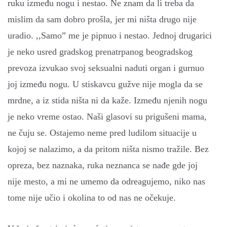
ruku između nogu i nestao. Ne znam da li treba da
mislim da sam dobro prošla, jer mi ništa drugo nije
uradio. ,,Samo” me je pipnuo i nestao. Jednoj drugarici
je neko usred gradskog prenatrpanog beogradskog
prevoza izvukao svoj seksualni naduti organ i gurnuo
joj između nogu. U stiskavcu gužve nije mogla da se
mrdne, a iz stida ništa ni da kaže. Između njenih nogu
je neko vreme ostao. Naši glasovi su prigušeni mama,
ne čuju se. Ostajemo neme pred ludilom situacije u
kojoj se nalazimo, a da pritom ništa nismo tražile. Bez
opreza, bez naznaka, ruka neznanca se nađe gde joj
nije mesto, a mi ne umemo da odreagujemo, niko nas
tome nije učio i okolina to od nas ne očekuje.