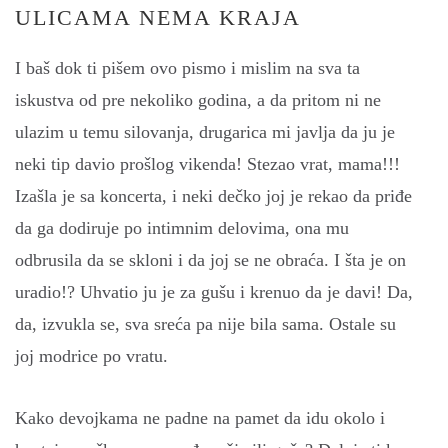
ULICAMA NEMA KRAJA
I baš dok ti pišem ovo pismo i mislim na sva ta
iskustva od pre nekoliko godina, a da pritom ni ne
ulazim u temu silovanja, drugarica mi javlja da ju je
neki tip davio prošlog vikenda! Stezao vrat, mama!!!
Izašla je sa koncerta, i neki dečko joj je rekao da priđe
da ga dodiruje po intimnim delovima, ona mu
odbrusila da se skloni i da joj se ne obraća. I šta je on
uradio!? Uhvatio ju je za gušu i krenuo da je davi! Da,
da, izvukla se, sva sreća pa nije bila sama. Ostale su
joj modrice po vratu.
Kako devojkama ne padne na pamet da idu okolo i