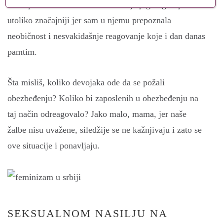
meša pun ukus lešnika i kakaa. Taj njegov gest je
utoliko značajniji jer sam u njemu prepoznala
neobičnost i nesvakidašnje reagovanje koje i dan danas
pamtim.
Šta misliš, koliko devojaka ode da se požali
obezbeđenju? Koliko bi zaposlenih u obezbeđenju na
taj način odreagovalo? Jako malo, mama, jer naše
žalbe nisu uvažene, siledžije se ne kažnjivaju i zato se
ove situacije i ponavljaju.
SEKSUALNOM NASILJU NA