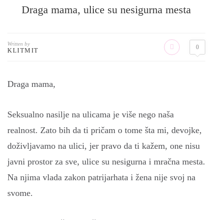
Draga mama, ulice su nesigurna mesta
Written by
0
KLITMIT
Draga mama,
Seksualno nasilje na ulicama je više nego naša
realnost. Zato bih da ti pričam o tome šta mi, devojke,
doživljavamo na ulici, jer pravo da ti kažem, one nisu
javni prostor za sve, ulice su nesigurna i mračna mesta.
Na njima vlada zakon patrijarhata i žena nije svoj na
svome.