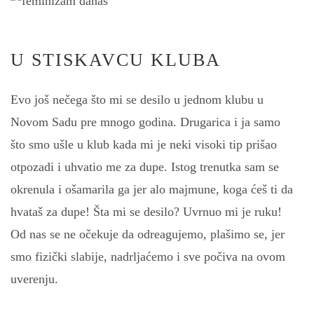
U STISKAVCU KLUBA
Evo još nečega što mi se desilo u jednom klubu u
Novom Sadu pre mnogo godina. Drugarica i ja samo
što smo ušle u klub kada mi je neki visoki tip prišao
otpozadi i uhvatio me za dupe. Istog trenutka sam se
okrenula i ošamarila ga jer alo majmune, koga ćeš ti da
hvataš za dupe! Šta mi se desilo? Uvrnuo mi je ruku!
Od nas se ne očekuje da odreagujemo, plašimo se, jer
smo fizički slabije, nadrljaćemo i sve počiva na ovom
uverenju.