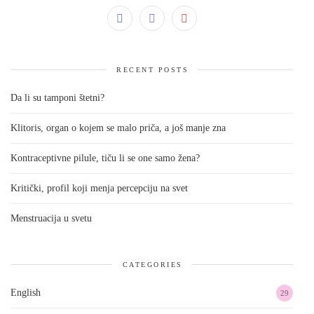
RECENT POSTS
Da li su tamponi štetni?
Klitoris, organ o kojem se malo priča, a još manje zna
Kontraceptivne pilule, tiču li se one samo žena?
Kritički, profil koji menja percepciju na svet
Menstruacija u svetu
CATEGORIES
English
29