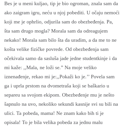
Bes je u meni kuljao, tip je bio ogroman, znala sam da
ako zaigram igru, neću u njoj pobediti. U očaju nemoći
koji me je ophrlio, odjurila sam do obezbeđenja. Pa,
šta sam drugo mogla? Morala sam da odreagujem
nekako! Morala sam bilo šta da uradim, a da me to ne
košta velike fizičke povrede. Od obezbeđenja sam
očekivala samo da sasluša jade jedne studentkinje i da
mi kaže: ,,Mala, ne loži se.” Na moje veliko
iznenađenje, rekao mi je:,,Pokaži ko je.’’ Povela sam
ga i uprla prstom na dvometraša koji se baškario u
separeu sa svojom ekipom. Obezbeđenje mu je nešto
šapnulo na uvo, nekoliko sekundi kasnije svi su bili na
ulici. Ta pobeda, mama! Ne znam kako bih ti je
opisala! To je bila velika pobeda za jednu malu