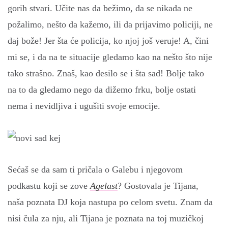
gorih stvari. Učite nas da bežimo, da se nikada ne
požalimo, nešto da kažemo, ili da prijavimo policiji, ne
daj bože! Jer šta će policija, ko njoj još veruje! A, čini
mi se, i da na te situacije gledamo kao na nešto što nije
tako strašno. Znaš, kao desilo se i šta sad! Bolje tako
na to da gledamo nego da dižemo frku, bolje ostati
nema i nevidljiva i ugušiti svoje emocije.
Sećaš se da sam ti pričala o Galebu i njegovom
podkastu koji se zove
Agelast
? Gostovala je Tijana,
naša poznata DJ koja nastupa po celom svetu. Znam da
nisi čula za nju, ali Tijana je poznata na toj muzičkoj