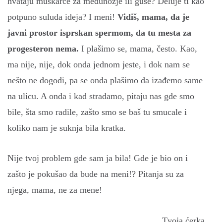
hvataju muškarce za međunožje ili guše? Deluje ti kao
potpuno suluda ideja? I meni!
Vidiš, mama, da je
javni prostor isprskan spermom, da tu mesta za
progesteron nema.
I plašimo se, mama, često. Kao,
ma nije, nije, dok onda jednom jeste, i dok nam se
nešto ne dogodi, pa se onda plašimo da izađemo same
na ulicu. A onda i kad stradamo, pitaju nas gde smo
bile, šta smo radile, zašto smo se baš tu smucale i
koliko nam je suknja bila kratka.
Nije tvoj problem gde sam ja bila! Gde je bio on i
zašto je pokušao da bude na meni!? Pitanja su za
njega, mama, ne za mene!
Tvoja ćerka,