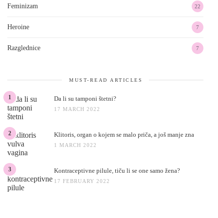
Feminizam
22
Heroine
7
Razglednice
7
MUST-READ ARTICLES
1
Da li su tamponi štetni?
17 MARCH 2022
2
Klitoris, organ o kojem se malo priča, a još manje zna
1 MARCH 2022
3
Kontraceptivne pilule, tiču li se one samo žena?
17 FEBRUARY 2022