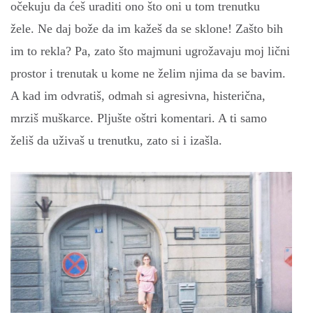
očekuju da ćeš uraditi ono što oni u tom trenutku
žele. Ne daj bože da im kažeš da se sklone! Zašto bih
im to rekla? Pa, zato što majmuni ugrožavaju moj lični
prostor i trenutak u kome ne želim njima da se bavim.
A kad im odvratiš, odmah si agresivna, histerična,
mrziš muškarce. Pljušte oštri komentari. A ti samo
želiš da uživaš u trenutku, zato si i izašla.