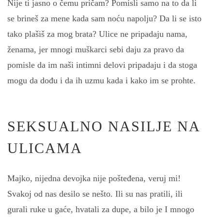
Nije ti jasno o čemu pričam? Pomisli samo na to da li
se brineš za mene kada sam noću napolju? Da li se isto
tako plašiš za mog brata? Ulice ne pripadaju nama,
ženama, jer mnogi muškarci sebi daju za pravo da
pomisle da im naši intimni delovi pripadaju i da stoga
mogu da dođu i da ih uzmu kada i kako im se prohte.
SEKSUALNO NASILJE NA
ULICAMA
Majko, nijedna devojka nije pošteđena, veruj mi!
Svakoj od nas desilo se nešto. Ili su nas pratili, ili
gurali ruke u gaće, hvatali za dupe, a bilo je I mnogo