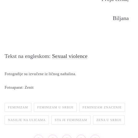
Biljana
Tekst na engleskom:
Sexual violence
Fotografije su izvučene iz ličnog naftalina.
Fotoaparat: Zenit
FEMINIZAM
FEMINIZAM U SRBIJI
FEMINIZAM ZNACENJE
NASILJE NA ULICAMA
STA JE FEMINIZAM
ZENA U SRBIJI