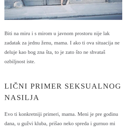
Biti na miru i s mirom u javnom prostoru nije lak
zadatak za jednu ženu, mama. I ako ti ova situacija ne
deluje kao bog zna šta, to je zato što ne shvataš
ozbiljnost iste.
LIČNI PRIMER SEKSUALNOG
NASILJA
Evo ti konkretniji primeri, mama. Meni je pre godinu
dana, u gužvi kluba, prišao neko spreda i gurnuo mi