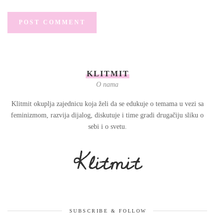
KLITMIT
O nama
Klitmit okuplja zajednicu koja želi da se edukuje o temama u vezi sa
feminizmom, razvija dijalog, diskutuje i time gradi drugačiju sliku o
sebi i o svetu.
SUBSCRIBE & FOLLOW